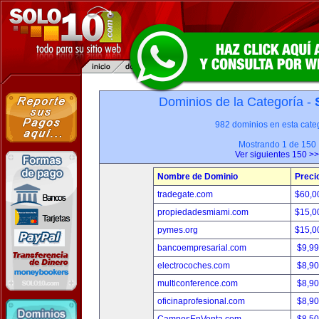
Dominios de la Categoría -
982 dominios en esta categ
Mostrando 1 de 150
Ver siguientes 150 >>
Nombre de Dominio
Preci
tradegate.com
$60,0
propiedadesmiami.com
$15,0
pymes.org
$15,0
bancoempresarial.com
$9,9
electrocoches.com
$8,9
multiconference.com
$8,9
oficinaprofesional.com
$8,9