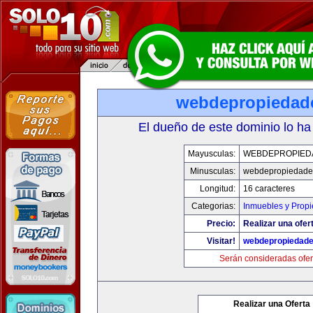
webdepropiedad
El dueño de este dominio lo ha
Mayusculas:
WEBDEPROPIED
Minusculas:
webdepropiedade
Longitud:
16 caracteres
Categorias:
Inmuebles y Prop
Precio:
Realizar una ofer
Visitar!
webdepropiedad
Serán consideradas ofer
Realizar una Oferta