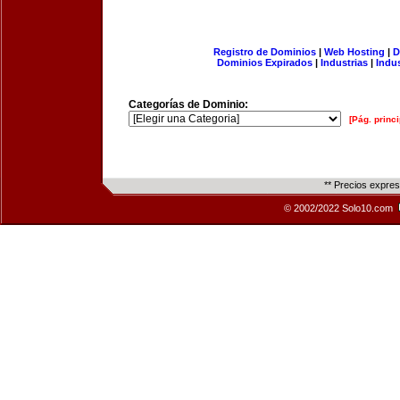
Registro de Dominios
|
Web Hosting
|
D
Dominios Expirados
|
Industrias
|
Indu
Categorías de Dominio:
[Pág. princi
** Precios expre
© 2002/2022 Solo10.com