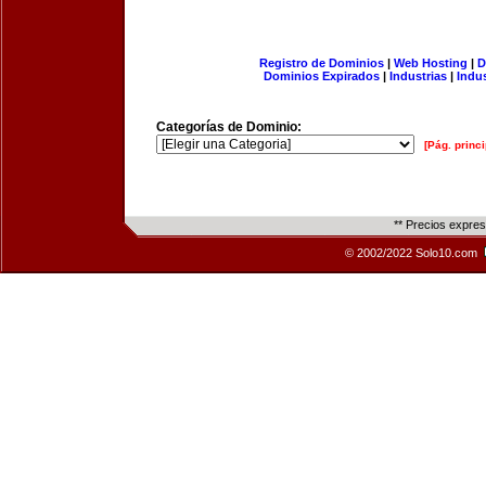
Registro de Dominios
|
Web Hosting
|
D
Dominios Expirados
|
Industrias
|
Indu
Categorías de Dominio:
[Pág. princi
** Precios expre
© 2002/2022 Solo10.com