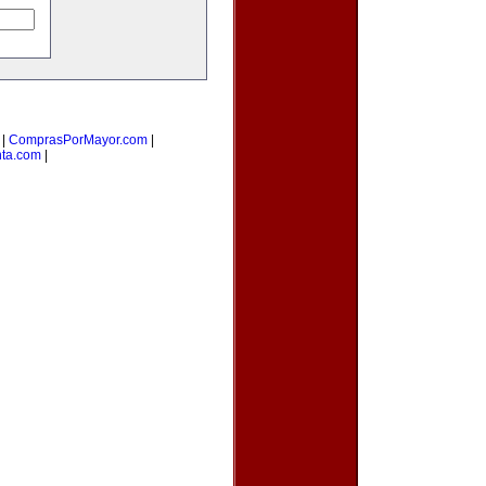
|
ComprasPorMayor.com
|
nta.com
|