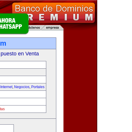
om
 puesto en Venta
,
Internet
,
Negocios
,
Portales
tas