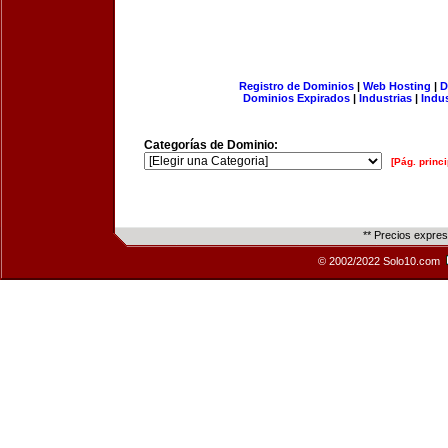
Registro de Dominios
|
Web Hosting
|
D
Dominios Expirados
|
Industrias
|
Indu
Categorías de Dominio:
[Pág. princi
** Precios expre
© 2002/2022 Solo10.com