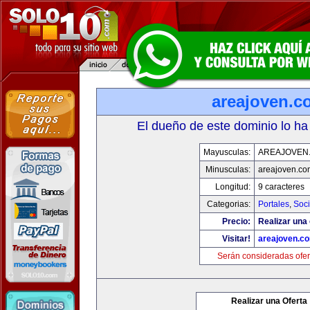
areajoven.c
El dueño de este dominio lo ha
Mayusculas:
AREAJOVEN
Minusculas:
areajoven.co
Longitud:
9 caracteres
Categorias:
Portales
,
Soc
Precio:
Realizar una 
Visitar!
areajoven.c
Serán consideradas ofer
Realizar una Oferta