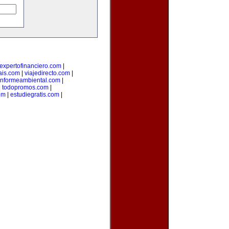
expertofinanciero.com
|
ais.com
|
viajedirecto.com
|
informeambiental.com
|
|
todopromos.com
|
om
|
estudiegratis.com
|