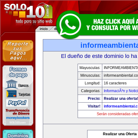
informeambient
El dueño de este dominio lo ha
Mayusculas:
INFORMEAMBIENT
Minusculas:
informeambiental.c
Longitud:
16 caracteres
Categorias:
InformaciÃ³n y Notic
Precio:
Realizar una oferta
Visitar!
informeambiental.
Serán consideradas ofer
Realizar una Oferta