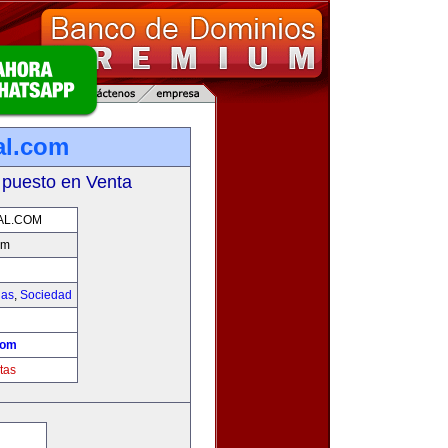
al.com
 puesto en Venta
AL.COM
om
ias
,
Sociedad
!
com
tas