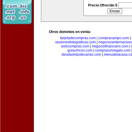
Precio Ofrecido $
Otros dominios en venta:
tarjetadecompras.com
|
compracampo.com
|
sesionesfotograficas.com
|
negociosinternacion
solocompras.com
|
negociofinanciero.com
|
guiachicos.com
|
comprarunregalo.com
deudashipotecarias.com
|
menudelacasa.c