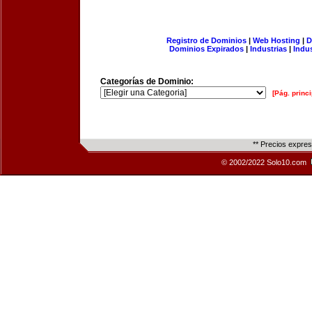
Registro de Dominios
|
Web Hosting
|
D
Dominios Expirados
|
Industrias
|
Indu
Categorías de Dominio:
[Pág. princi
** Precios expre
© 2002/2022 Solo10.com