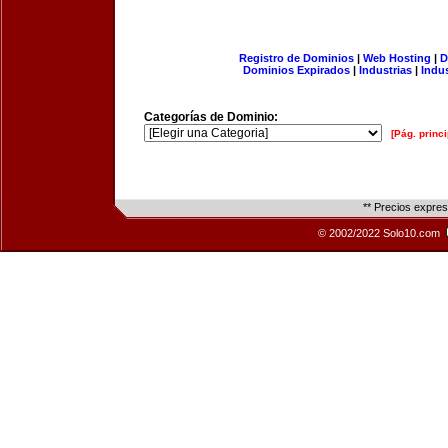
Registro de Dominios
|
Web Hosting
|
D
Dominios Expirados
|
Industrias
|
Indu
Categorías de Dominio:
[Pág. princi
** Precios expre
© 2002/2022 Solo10.com