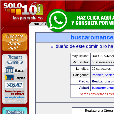
buscaromance
El dueño de este dominio lo ha
Mayusculas:
BUSCAROMAN
Minusculas:
buscaromance.
Longitud:
12 caracteres
Categorias:
Portales
,
Socie
Precio:
Realizar una of
Visitar!
buscaromance
Serán consideradas ofer
Realizar una Oferta