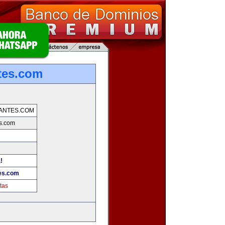
tes.com
ANTES.COM
es.com
!
tes.com
tas