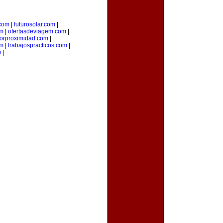
.com
|
futurosolar.com
|
om
|
ofertasdeviagem.com
|
porproximidad.com
|
om
|
trabajospracticos.com
|
m
|