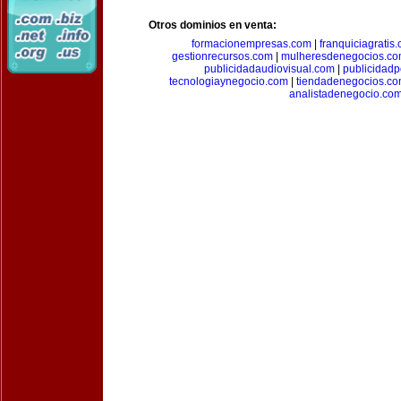
Otros dominios en venta:
formacionempresas.com
|
franquiciagratis
gestionrecursos.com
|
mulheresdenegocios.c
publicidadaudiovisual.com
|
publicidad
tecnologiaynegocio.com
|
tiendadenegocios.c
analistadenegocio.co