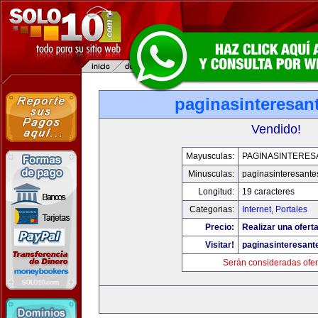
paginasinteresan
Vendido!
Mayusculas:
PAGINASINTERES
Minusculas:
paginasinteresant
Longitud:
19 caracteres
Categorias:
Internet
,
Portales
Precio:
Realizar una oferta
Visitar!
paginasinteresan
Serán consideradas ofer