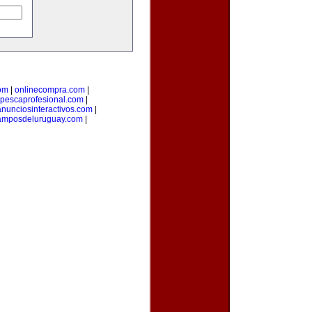
om
|
onlinecompra.com
|
pescaprofesional.com
|
anunciosinteractivos.com
|
amposdeluruguay.com
|