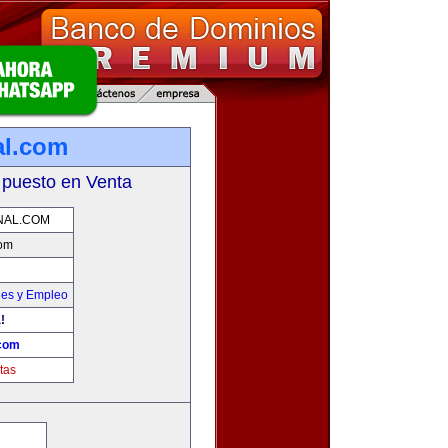
al.com
 puesto en Venta
NAL.COM
com
nes y Empleo
!
.com
tas