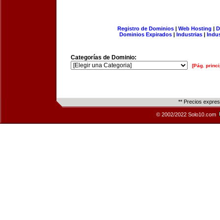
Registro de Dominios
|
Web Hosting
|
D
Dominios Expirados
|
Industrias
|
Indu
Categorías de Dominio:
[Pág. princi
** Precios expre
© 2002/2022 Solo10.com