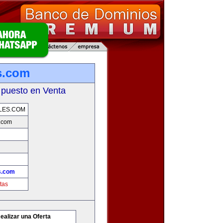
s.com
 puesto en Venta
LES.COM
.com
s.com
tas
ealizar una Oferta