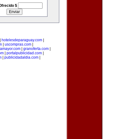
Ofrecido $
|
hotelesdeparaguay.com
|
m
|
uscompras.com
|
tamayor.com
|
granoferta.com
|
om
|
portalpublicidad.com
|
m
|
publicidadaldia.com
|