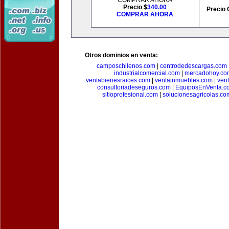
COMPRAR AHORA
Precio $
340.00
Precio 
COMPRAR AHORA
Otros dominios en venta:
camposchilenos.com
|
centrodedescargas.com
industrialcomercial.com
|
mercadohoy.co
ventabienesraices.com
|
ventainmuebles.com
|
ven
consultoriadeseguros.com
|
EquiposEnVenta.c
sitioprofesional.com
|
solucionesagricolas.co