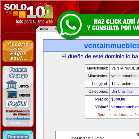
ventainmueble
El dueño de este dominio lo ha
Mayusculas:
VENTAINMUEB
Minusculas:
ventainmuebles
Longitud:
14 caracteres
Categorias:
Sin Clasificar
Precio:
$340.00
Visitar!
ventainmueble
Serán consideradas ofer
R