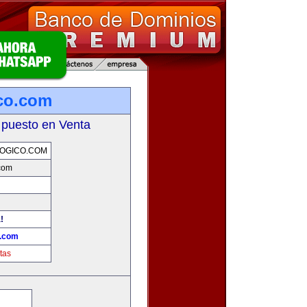
ico.com
 puesto en Venta
OGICO.COM
.com
!
o.com
tas