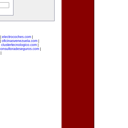
|
electrocoches.com
|
|
oficinasvenezuela.com
|
|
clustertecnologico.com
|
consultoradeseguros.com
|
|