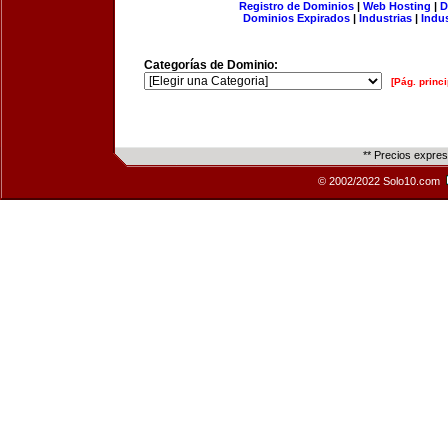
Registro de Dominios
|
Web Hosting
|
D
Dominios Expirados
|
Industrias
|
Indu
Categorías de Dominio:
[Pág. princi
** Precios expre
© 2002/2022 Solo10.com