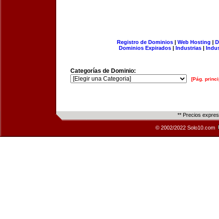
Registro de Dominios
|
Web Hosting
|
D
Dominios Expirados
|
Industrias
|
Indu
Categorías de Dominio:
[Pág. princi
** Precios expre
© 2002/2022 Solo10.com