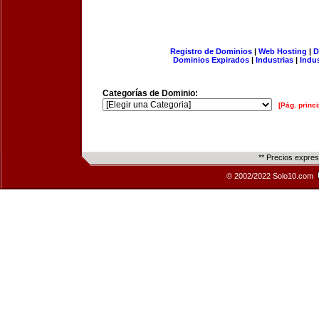
Registro de Dominios
|
Web Hosting
|
D
Dominios Expirados
|
Industrias
|
Indu
Categorías de Dominio:
[Pág. princi
** Precios expre
© 2002/2022 Solo10.com