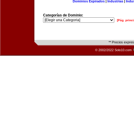
Dominios Expirados
|
Industrias
|
Indu
Categorías de Dominio:
[Pág. princi
** Precios expre
© 2002/2022 Solo10.com