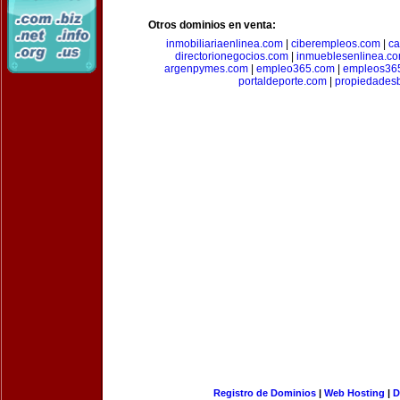
Otros dominios en venta:
inmobiliariaenlinea.com
|
ciberempleos.com
|
ca
directorionegocios.com
|
inmueblesenlinea.c
argenpymes.com
|
empleo365.com
|
empleos36
portaldeporte.com
|
propiedadesb
Registro de Dominios
|
Web Hosting
|
D