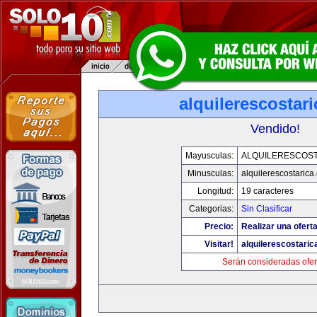
alquilerescostar
Vendido!
Mayusculas:
ALQUILERESCOST
Minusculas:
alquilerescostarica
Longitud:
19 caracteres
Categorias:
Sin Clasificar
Precio:
Realizar una oferta
Visitar!
alquilerescostari
Serán consideradas ofer