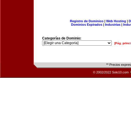
Registro de Dominios
|
Web Hosting
|
D
Dominios Expirados
|
Industrias
|
Indu
Categorías de Dominio:
[Pág. princi
** Precios expre
© 2002/2022 Solo10.com