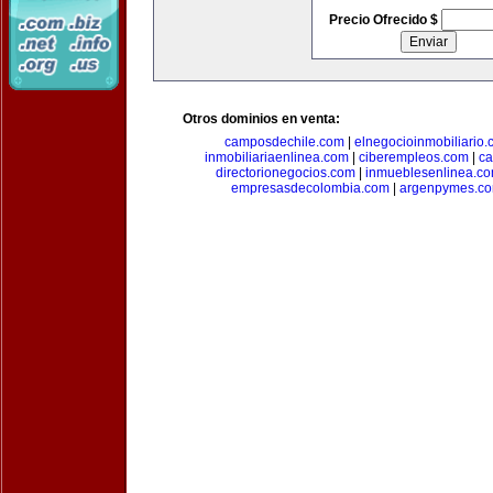
Precio Ofrecido $
Otros dominios en venta:
camposdechile.com
|
elnegocioinmobiliario
inmobiliariaenlinea.com
|
ciberempleos.com
|
ca
directorionegocios.com
|
inmueblesenlinea.c
empresasdecolombia.com
|
argenpymes.c