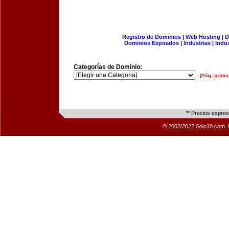
Registro de Dominios
|
Web Hosting
|
D
Dominios Expirados
|
Industrias
|
Indu
Categorías de Dominio:
[Pág. princi
** Precios expre
© 2002/2022 Solo10.com