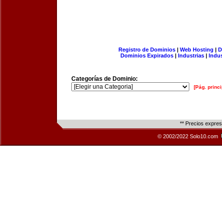
Registro de Dominios
|
Web Hosting
|
D
Dominios Expirados
|
Industrias
|
Indu
Categorías de Dominio:
[Pág. princi
** Precios expre
© 2002/2022 Solo10.com