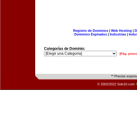
Registro de Dominios
|
Web Hosting
|
D
Dominios Expirados
|
Industrias
|
Indu
Categorías de Dominio:
[Pág. princi
** Precios expre
© 2002/2022 Solo10.com