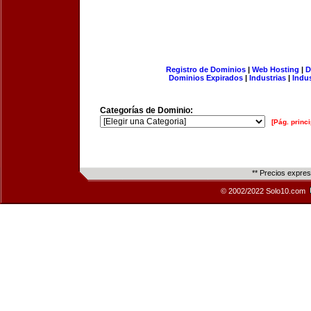
Registro de Dominios
|
Web Hosting
|
D
Dominios Expirados
|
Industrias
|
Indu
Categorías de Dominio:
[Pág. princi
** Precios expre
© 2002/2022 Solo10.com