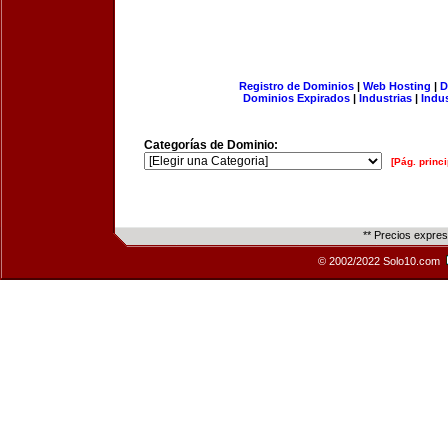
Registro de Dominios
|
Web Hosting
|
D
Dominios Expirados
|
Industrias
|
Indu
Categorías de Dominio:
[Pág. princi
** Precios expre
© 2002/2022 Solo10.com