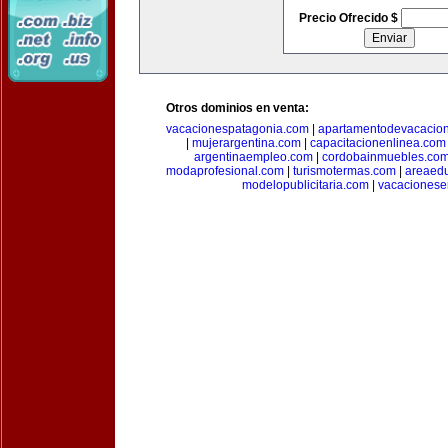
Precio Ofrecido $
Otros dominios en venta:
vacacionespatagonia.com
|
apartamentodevacacio
|
mujerargentina.com
|
capacitacionenlinea.com
argentinaempleo.com
|
cordobainmuebles.co
modaprofesional.com
|
turismotermas.com
|
areaedu
modelopublicitaria.com
|
vacacionese