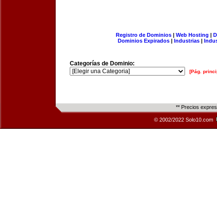
Registro de Dominios
|
Web Hosting
|
D
Dominios Expirados
|
Industrias
|
Indu
Categorías de Dominio:
[Pág. princi
** Precios expre
© 2002/2022 Solo10.com