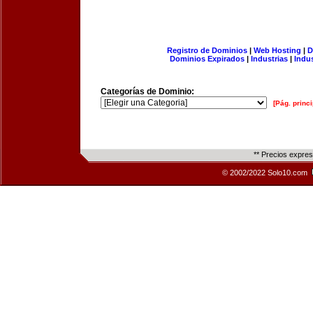
Registro de Dominios
|
Web Hosting
|
D
Dominios Expirados
|
Industrias
|
Indu
Categorías de Dominio:
[Pág. princi
** Precios expre
© 2002/2022 Solo10.com