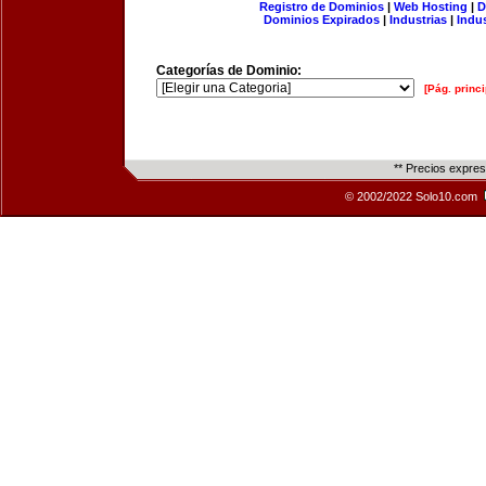
Registro de Dominios
|
Web Hosting
|
D
Dominios Expirados
|
Industrias
|
Indu
Categorías de Dominio:
[Pág. princi
** Precios expre
© 2002/2022 Solo10.com