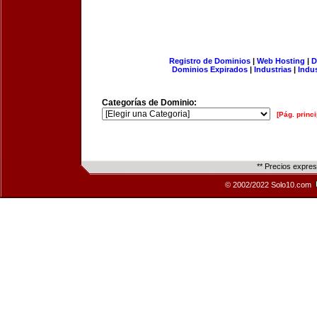
Registro de Dominios
|
Web Hosting
|
D
Dominios Expirados
|
Industrias
|
Indu
Categorías de Dominio:
[Pág. princi
** Precios expre
© 2002/2022 Solo10.com