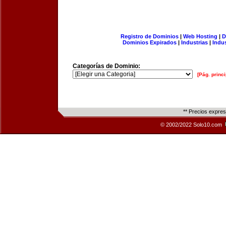
Registro de Dominios
|
Web Hosting
|
D
Dominios Expirados
|
Industrias
|
Indu
Categorías de Dominio:
[Pág. princi
** Precios expre
© 2002/2022 Solo10.com