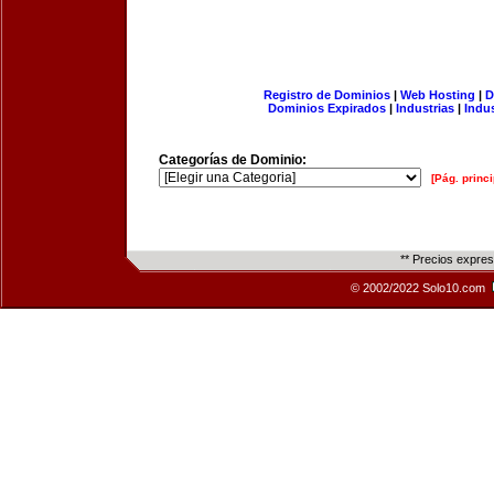
Registro de Dominios
|
Web Hosting
|
D
Dominios Expirados
|
Industrias
|
Indu
Categorías de Dominio:
[Pág. princi
** Precios expre
© 2002/2022 Solo10.com