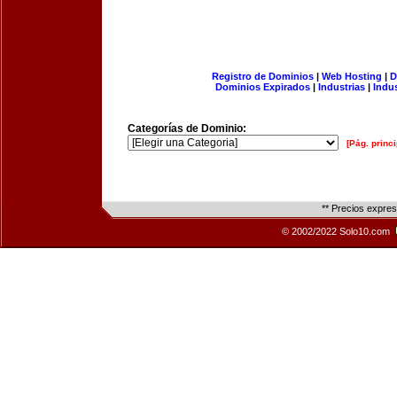
Registro de Dominios
|
Web Hosting
|
D
Dominios Expirados
|
Industrias
|
Indu
Categorías de Dominio:
[Pág. princi
** Precios expre
© 2002/2022 Solo10.com