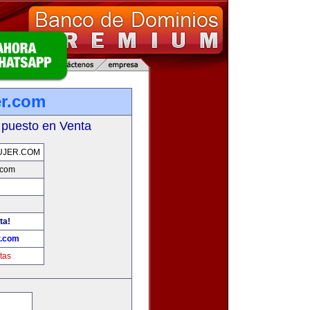
r.com
 puesto en Venta
UJER.COM
.com
ta!
r.com
tas