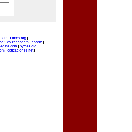
a.com
|
turnos.org
|
net
|
calzadosdemujer.com
|
degate.com
|
pymes.org
|
com
|
cotizaciones.net
|