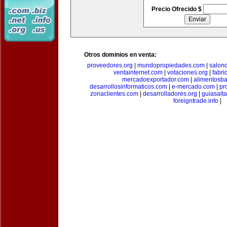
Precio Ofrecido $
Otros dominios en venta:
proveedores.org
|
mundopropiedades.com
|
salon
ventainternet.com
|
votaciones.org
|
fabr
mercadoexportador.com
|
alimentosb
desarrollosinformaticos.com
|
e-mercado.com
|
pr
zonaclientes.com
|
desarrolladores.org
|
guiasalt
foreigntrade.info
|