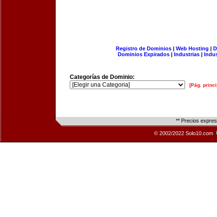
Registro de Dominios
|
Web Hosting
|
D
Dominios Expirados
|
Industrias
|
Indu
Categorías de Dominio:
[Pág. princi
** Precios expre
© 2002/2022 Solo10.com