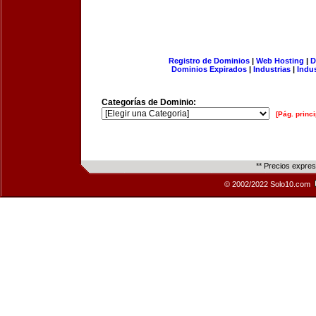
Registro de Dominios
|
Web Hosting
|
D
Dominios Expirados
|
Industrias
|
Indu
Categorías de Dominio:
[Pág. princi
** Precios expre
© 2002/2022 Solo10.com