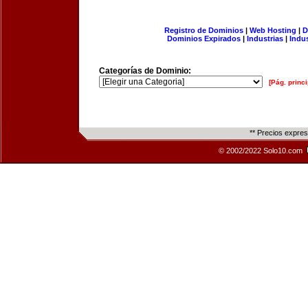
Registro de Dominios
|
Web Hosting
|
D
Dominios Expirados
|
Industrias
|
Indu
Categorías de Dominio:
[Pág. princi
** Precios expre
© 2002/2022 Solo10.com