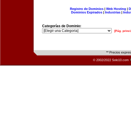
Registro de Dominios
|
Web Hosting
|
D
Dominios Expirados
|
Industrias
|
Indu
Categorías de Dominio:
[Pág. princi
** Precios expre
© 2002/2022 Solo10.com