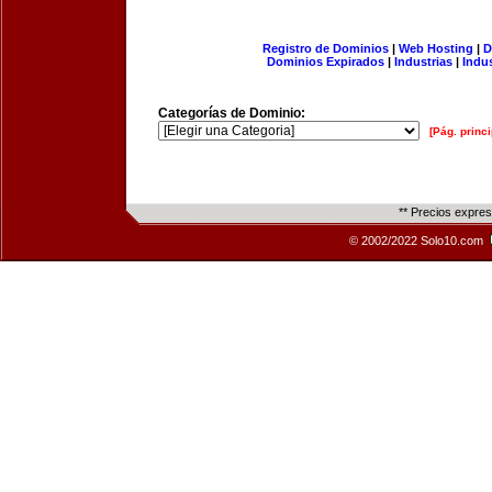
Registro de Dominios
|
Web Hosting
|
D
Dominios Expirados
|
Industrias
|
Indu
Categorías de Dominio:
[Pág. princi
** Precios expre
© 2002/2022 Solo10.com