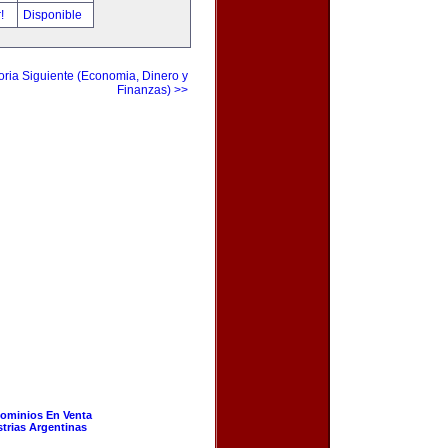
r!
Disponible
ria Siguiente (Economia, Dinero y
Finanzas) >>
ominios En Venta
strias Argentinas