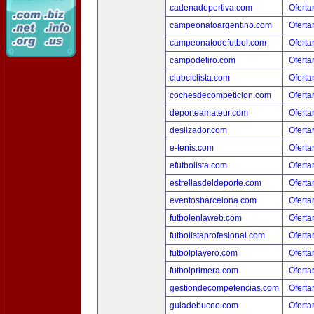
cadenadeportiva.com
Oferta
campeonatoargentino.com
Oferta
campeonatodefutbol.com
Oferta
campodetiro.com
Oferta
clubciclista.com
Oferta
cochesdecompeticion.com
Oferta
deporteamateur.com
Oferta
deslizador.com
Oferta
e-tenis.com
Oferta
efutbolista.com
Oferta
estrellasdeldeporte.com
Oferta
eventosbarcelona.com
Oferta
futbolenlaweb.com
Oferta
futbolistaprofesional.com
Oferta
futbolplayero.com
Oferta
futbolprimera.com
Oferta
gestiondecompetencias.com
Oferta
guiadebuceo.com
Oferta