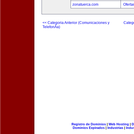
zonatuerca.com
Oferta
<< Categoria Anterior (Comunicaciones y
Catego
TelefonÃ­a)
Registro de Dominios
|
Web Hosting
|
D
Dominios Expirados
|
Industrias
|
Indu