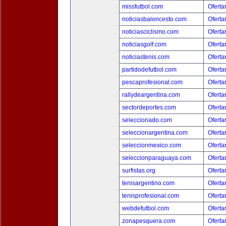
missfutbol.com
Oferta
noticiasbaloncesto.com
Oferta
noticiasciclismo.com
Oferta
noticiasgolf.com
Oferta
noticiastenis.com
Oferta
partidodefutbol.com
Oferta
pescaprofesional.com
Oferta
rallydeargentina.com
Oferta
sectordeportes.com
Oferta
seleccionado.com
Oferta
seleccionargentina.com
Oferta
seleccionmexico.com
Oferta
seleccionparaguaya.com
Oferta
surfistas.org
Oferta
tenisargentino.com
Oferta
tenisprofesional.com
Oferta
webdefutbol.com
Oferta
zonapesquera.com
Oferta