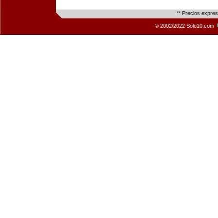
** Precios expre
© 2002/2022 Solo10.com