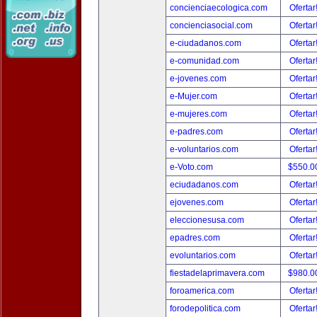
concienciaecologica.com
Ofertar
concienciasocial.com
Ofertar
e-ciudadanos.com
Ofertar
e-comunidad.com
Ofertar
e-jovenes.com
Ofertar
e-Mujer.com
Ofertar
e-mujeres.com
Ofertar
e-padres.com
Ofertar
e-voluntarios.com
Ofertar
e-Voto.com
$550.0
eciudadanos.com
Ofertar
ejovenes.com
Ofertar
eleccionesusa.com
Ofertar
epadres.com
Ofertar
evoluntarios.com
Ofertar
fiestadelaprimavera.com
$980.0
foroamerica.com
Ofertar
forodepolitica.com
Ofertar