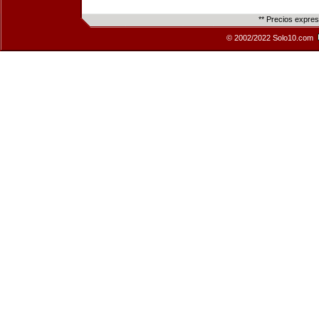
** Precios expre
© 2002/2022 Solo10.com